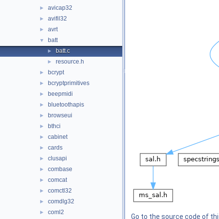
avicap32
►
avifil32
►
avrt
►
batt
▼
batt.c
►
resource.h
►
bcrypt
►
bcryptprimitives
►
beepmidi
►
bluetoothapis
►
browseui
►
bthci
►
cabinet
►
cards
►
clusapi
►
combase
►
comcat
►
comctl32
►
comdlg32
►
coml2
►
Go to the source code of this