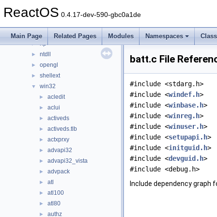
cpl
►
ReactOS
directx
►
0.4.17-dev-590-gbc0a1de
keyboard
►
nls
►
Main Page
Related Pages
Modules
Namespaces
Clas
np
►
ntdll
►
batt.c File Referen
opengl
►
shellext
►
#include <stdarg.h>
win32
▼
#include <
windef.h
>
acledit
►
#include <
winbase.h
>
aclui
►
#include <
winreg.h
>
activeds
►
#include <
winuser.h
>
activeds.tlb
►
#include <
setupapi.h
>
actxprxy
►
#include <
initguid.h
>
advapi32
►
#include <
devguid.h
>
advapi32_vista
►
#include <debug.h>
advpack
►
atl
►
Include dependency graph fo
atl100
►
atl80
►
authz
►