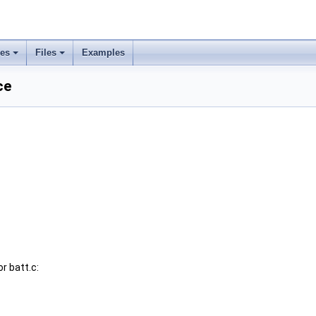
ses
Files
Examples
ce
r batt.c: