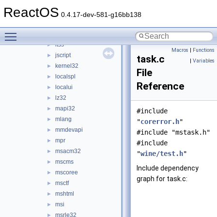
imm32
►
ReactOS
inetcomm
►
0.4.17-dev-581-g16bb138
inetmib1
►
Toggle main menu visibility
iphlpapi
►
itss
►
Macros
|
Functions
jscript
►
task.c
|
Variables
kernel32
►
File
localspl
►
Reference
localui
►
lz32
►
mapi32
►
#include
mlang
►
"
corerror.h
"
mmdevapi
►
#include "mstask.h"
mpr
►
#include
msacm32
►
"
wine/test.h
"
mscms
►
Include dependency
mscoree
►
graph for task.c:
msctf
►
mshtml
►
msi
►
msrle32
►