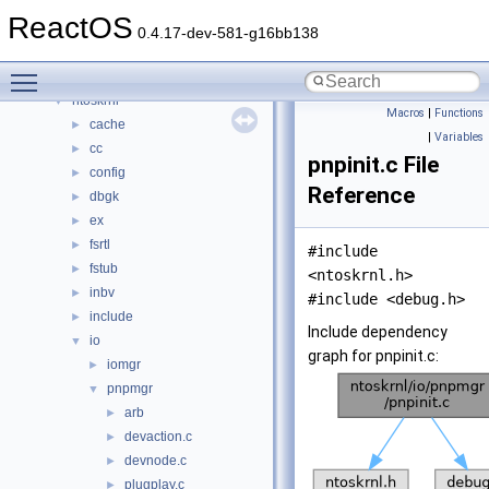
drivers
►
ReactOS
hal
►
0.4.17-dev-581-g16bb138
media
►
Toggle main menu visibility
modules
►
ntoskrnl
▼
Macros
|
Functions
cache
►
|
Variables
cc
►
pnpinit.c File
config
►
Reference
dbgk
►
ex
►
fsrtl
►
#include
fstub
►
<ntoskrnl.h>
inbv
►
#include <debug.h>
include
►
Include dependency
io
▼
graph for pnpinit.c:
iomgr
►
pnpmgr
▼
arb
►
devaction.c
►
devnode.c
►
plugplay.c
►