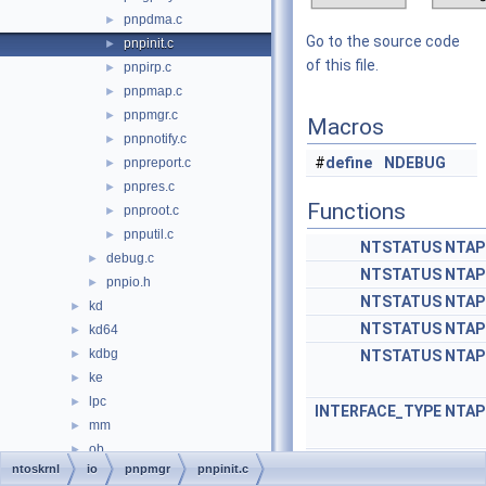
pnpdma.c
►
Go to the source code
pnpinit.c
►
of this file.
pnpirp.c
►
pnpmap.c
►
pnpmgr.c
►
Macros
pnpnotify.c
►
#
define
NDEBUG
pnpreport.c
►
pnpres.c
►
Functions
pnproot.c
►
pnputil.c
►
NTSTATUS
NTAP
debug.c
►
NTSTATUS
NTAP
pnpio.h
►
NTSTATUS
NTAP
kd
►
NTSTATUS
NTAP
kd64
►
kdbg
►
NTSTATUS
NTAP
ke
►
lpc
►
INTERFACE_TYPE
NTAP
mm
►
ob
►
NTSTATUS
NTAP
ntoskrnl
io
pnpmgr
pnpinit.c
po
►