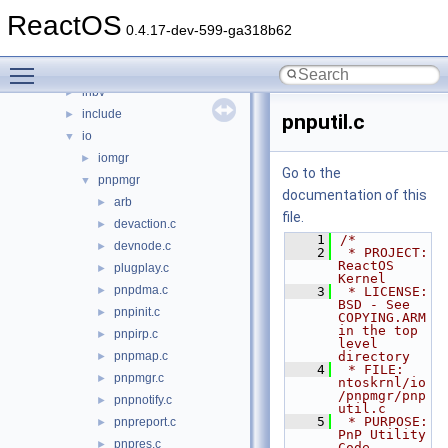
dbgk
►
ReactOS
ex
►
0.4.17-dev-599-ga318b62
fsrtl
►
Toggle main menu visibility
fstub
►
inbv
►
include
►
pnputil.c
io
▼
iomgr
►
Go to the
pnpmgr
▼
documentation of this
arb
►
file.
devaction.c
►
    1
/*
devnode.c
►
    2
 * PROJECT:         
ReactOS 
plugplay.c
►
Kernel
pnpdma.c
►
    3
 * LICENSE:         
BSD - See 
pnpinit.c
►
COPYING.ARM 
in the top 
pnpirp.c
►
level 
pnpmap.c
directory
►
    4
 * FILE:            
pnpmgr.c
►
ntoskrnl/io
/pnpmgr/pnp
pnpnotify.c
►
util.c
    5
 * PURPOSE:         
pnpreport.c
►
PnP Utility 
pnpres.c
►
Code