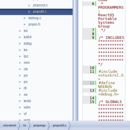
    6
 * 
pnproot.c
►
PROGRAMMERS
:     
pnputil.c
►
ReactOS 
debug.c
►
Portable 
Systems 
pnpio.h
►
Group
    7
 */
kd
►
    8
kd64
►
    9
/* INCLUDES 
***********
kdbg
►
***********
***********
ke
►
***********
lpc
***********
►
***********
mm
►
*/
   10
ob
►
   11
#include 
<ntoskrnl.h
po
►
>
ps
►
   12
#define 
NDEBUG
rtl
►
   13
#include 
<debug.h>
se
►
   14
tests
►
   15
/* GLOBALS 
***********
vdm
►
***********
***********
vf
►
***********
wmi
►
***********
***********
ntoskrnl
io
pnpmgr
pnputil.c
guid.c
**/