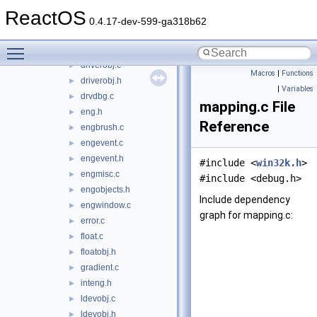
copybits.c
►
ReactOS
debug.c
►
0.4.17-dev-599-ga318b62
device.c
►
Toggle main menu visibility
device.h
►
driverobj.c
►
Macros
|
Functions
driverobj.h
►
|
Variables
drvdbg.c
►
mapping.c File
eng.h
►
Reference
engbrush.c
►
engevent.c
►
engevent.h
►
#include <
win32k.h
>
engmisc.c
►
#include <debug.h>
engobjects.h
►
Include dependency
engwindow.c
►
graph for mapping.c:
error.c
►
float.c
►
floatobj.h
►
gradient.c
►
inteng.h
►
ldevobj.c
►
ldevobj.h
►