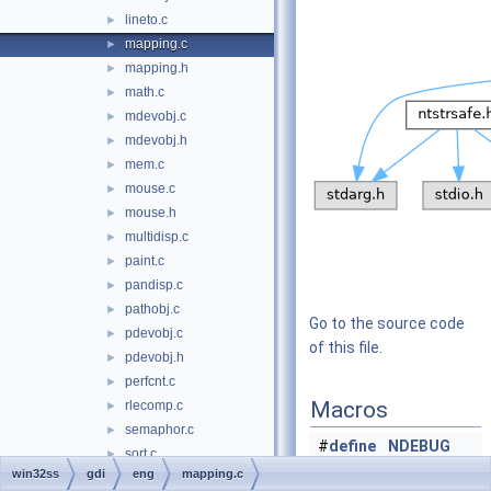
lineto.c
►
mapping.c
►
mapping.h
►
math.c
►
mdevobj.c
►
mdevobj.h
►
mem.c
►
mouse.c
►
mouse.h
►
multidisp.c
►
paint.c
►
pandisp.c
►
pathobj.c
►
Go to the source code
pdevobj.c
►
of this file.
pdevobj.h
►
perfcnt.c
►
Macros
rlecomp.c
►
semaphor.c
►
#
define
NDEBUG
sort.c
►
win32ss
gdi
eng
mapping.c
stretchblt.c
►