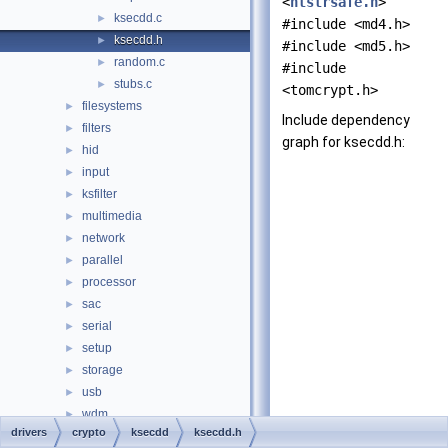
<
ntstrsafe.h
>
ksecdd.c
►
#include <md4.h>
ksecdd.h
►
#include <md5.h>
random.c
►
#include
stubs.c
►
<tomcrypt.h>
filesystems
►
Include dependency
filters
►
graph for ksecdd.h:
hid
►
input
►
ksfilter
►
multimedia
►
network
►
parallel
►
processor
►
sac
►
serial
►
setup
►
storage
►
usb
►
wdm
►
drivers
crypto
ksecdd
ksecdd.h
wmi
►