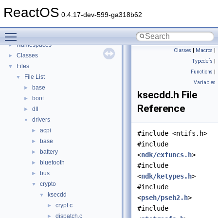
General Information
►
ReactOS
Todo List
0.4.17-dev-599-ga318b62
Deprecated List
Toggle main menu visibility
Modules
►
Namespaces
►
Classes
|
Macros
|
Classes
►
Typedefs
|
Files
▼
Functions
|
File List
▼
Variables
base
►
ksecdd.h File
boot
►
Reference
dll
►
drivers
▼
acpi
►
#include <ntifs.h>
base
►
#include
battery
►
<
ndk/exfuncs.h
>
bluetooth
►
#include
bus
►
<
ndk/ketypes.h
>
crypto
▼
#include
ksecdd
▼
<
pseh/pseh2.h
>
crypt.c
►
#include
dispatch.c
►