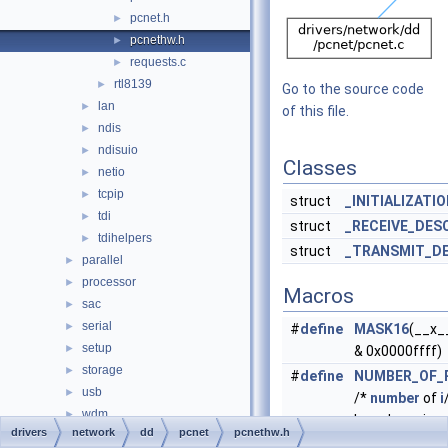
pcnet.h
►
pcnethw.h
►
requests.c
►
rtl8139
►
Go to the source code
lan
►
of this file.
ndis
►
ndisuio
►
Classes
netio
►
tcpip
►
struct
_INITIALIZATI
tdi
►
struct
_RECEIVE_DES
tdihelpers
►
struct
_TRANSMIT_D
parallel
►
processor
►
Macros
sac
►
serial
►
#
define
MASK16
(__x_
setup
►
& 0x0000ffff)
storage
►
#
define
NUMBER_OF_
usb
►
/*
number
of
i
wdm
►
board requires
drivers
network
dd
pcnet
pcnethw.h
wmi
►
#
define
RDP
0x10 /* 