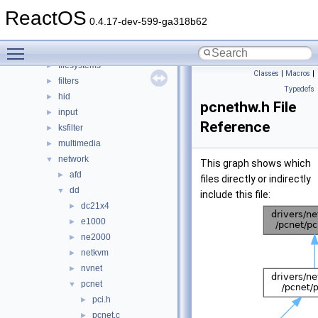
battery
►
ReactOS
bluetooth
►
0.4.17-dev-599-ga318b62
bus
►
Toggle main menu visibility
crypto
►
filesystems
►
Classes
|
Macros
|
filters
►
Typedefs
hid
►
pcnethw.h File
input
►
Reference
ksfilter
►
multimedia
►
network
▼
This graph shows which
afd
►
files directly or indirectly
dd
▼
include this file:
dc21x4
►
e1000
►
ne2000
►
netkvm
►
nvnet
►
pcnet
▼
pci.h
►
pcnet.c
►