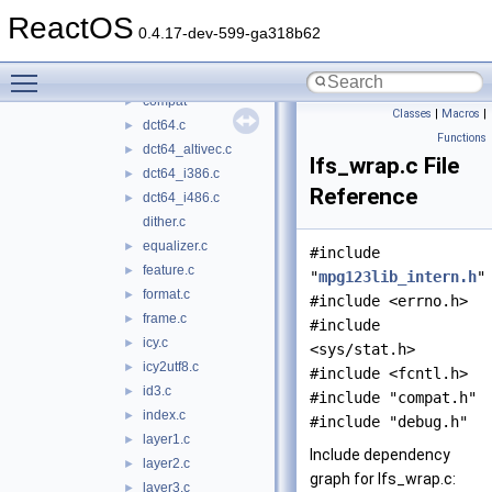
adns
►
ReactOS
cardlib
►
0.4.17-dev-599-ga318b62
freetype
►
Toggle main menu visibility
libmpg123
▼
compat
►
Classes
|
Macros
|
dct64.c
►
Functions
dct64_altivec.c
►
lfs_wrap.c File
dct64_i386.c
►
Reference
dct64_i486.c
►
dither.c
equalizer.c
►
#include
feature.c
►
"
mpg123lib_intern.h
"
format.c
►
#include <errno.h>
frame.c
►
#include
icy.c
►
<sys/stat.h>
icy2utf8.c
►
#include <fcntl.h>
id3.c
►
#include "compat.h"
index.c
►
#include "debug.h"
layer1.c
►
Include dependency
layer2.c
►
graph for lfs_wrap.c:
layer3.c
►