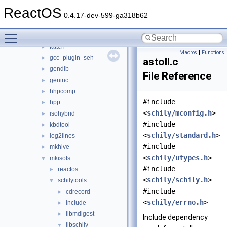
tools
▼
ReactOS
asmpp
►
0.4.17-dev-599-ga318b62
cabman
►
Toggle main menu visibility
create_nls
►
fatten
►
Macros
|
Functions
gcc_plugin_seh
►
astoll.c
gendib
►
File Reference
geninc
►
hhpcomp
►
#include
hpp
►
<
schily/mconfig.h
>
isohybrid
►
#include
kbdtool
►
<
schily/standard.h
>
log2lines
►
#include
mkhive
►
<
schily/utypes.h
>
mkisofs
▼
#include
reactos
►
<
schily/schily.h
>
schilytools
▼
#include
cdrecord
►
<
schily/errno.h
>
include
►
libmdigest
►
Include dependency
libschily
▼