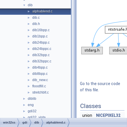
dib
▼
alphablend.c
►
dib.c
►
dib.h
►
dib16bpp.c
►
dib1bpp.c
►
dib24bpp.c
►
dib24bppc.c
►
dib32bpp.c
►
dib32bppc.c
►
dib4bpp.c
►
dib8bpp.c
►
dib_new.c
►
Go to the source code
floodfill.c
►
of this file.
stretchblt.c
►
diblib
►
Classes
eng
►
gdi32
►
union
NICEPIXEL32
gdi32_vista
►
win32ss
gdi
dib
alphablend.c
ntgdi
►