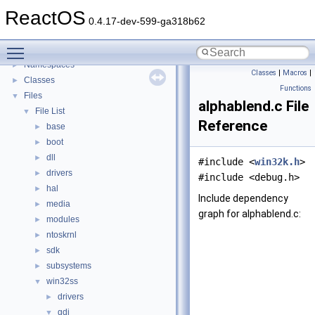
General Information
►
ReactOS
Todo List
0.4.17-dev-599-ga318b62
Deprecated List
Toggle main menu visibility
Modules
►
Namespaces
►
Classes
|
Macros
|
Classes
►
Functions
Files
▼
alphablend.c File
File List
▼
Reference
base
►
boot
►
dll
►
#include <
win32k.h
>
drivers
►
#include <debug.h>
hal
►
Include dependency
media
►
graph for alphablend.c:
modules
►
ntoskrnl
►
sdk
►
subsystems
►
win32ss
▼
drivers
►
gdi
▼