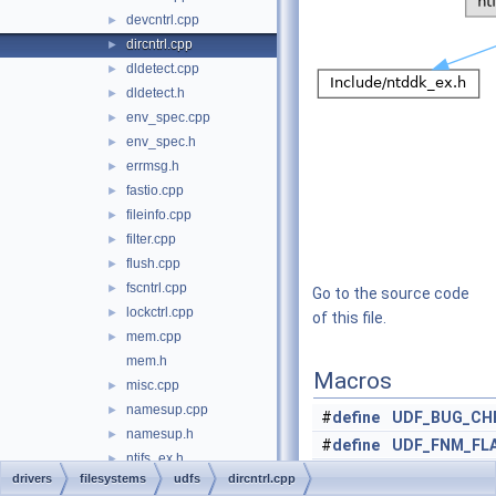
devcntrl.cpp
►
dircntrl.cpp
►
dldetect.cpp
►
dldetect.h
►
env_spec.cpp
►
env_spec.h
►
errmsg.h
►
fastio.cpp
►
fileinfo.cpp
►
filter.cpp
►
flush.cpp
►
fscntrl.cpp
►
Go to the source code
lockctrl.cpp
►
of this file.
mem.cpp
►
mem.h
Macros
misc.cpp
►
namesup.cpp
►
#
define
UDF_BUG_CH
namesup.h
►
#
define
UDF_FNM_FL
ntifs_ex.h
►
#
define
UDF_FNM_FL
drivers
filesystems
udfs
dircntrl.cpp
pnp.cpp
►