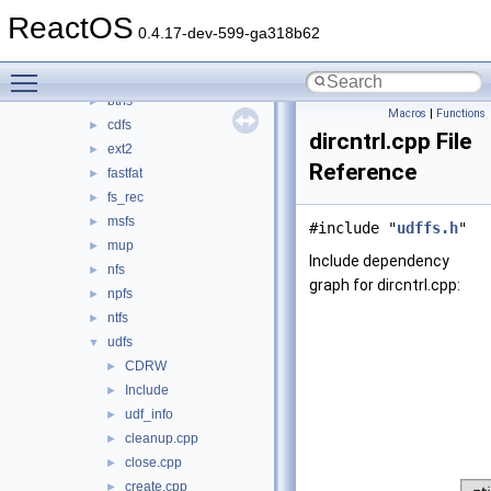
bluetooth
►
ReactOS
bus
►
0.4.17-dev-599-ga318b62
crypto
►
Toggle main menu visibility
filesystems
▼
btrfs
►
Macros
|
Functions
cdfs
►
dircntrl.cpp File
ext2
►
Reference
fastfat
►
fs_rec
►
msfs
►
#include "
udffs.h
"
mup
►
Include dependency
nfs
►
graph for dircntrl.cpp:
npfs
►
ntfs
►
udfs
▼
CDRW
►
Include
►
udf_info
►
cleanup.cpp
►
close.cpp
►
create.cpp
►