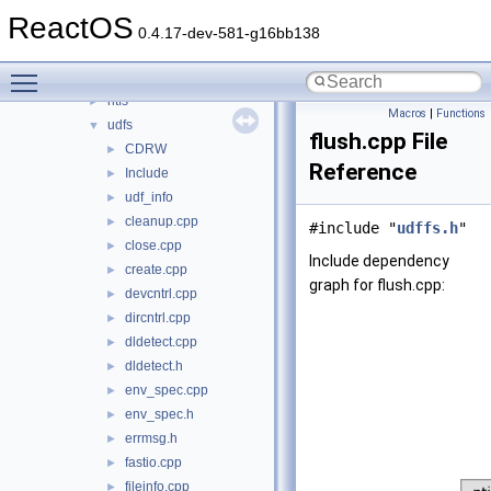
msfs
►
ReactOS
mup
►
0.4.17-dev-581-g16bb138
nfs
►
Toggle main menu visibility
npfs
►
ntfs
►
Macros
|
Functions
udfs
▼
flush.cpp File
CDRW
►
Reference
Include
►
udf_info
►
cleanup.cpp
►
#include "
udffs.h
"
close.cpp
►
Include dependency
create.cpp
►
graph for flush.cpp:
devcntrl.cpp
►
dircntrl.cpp
►
dldetect.cpp
►
dldetect.h
►
env_spec.cpp
►
env_spec.h
►
errmsg.h
►
fastio.cpp
►
fileinfo.cpp
►