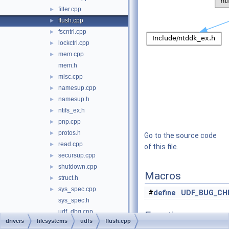
filter.cpp
►
flush.cpp
►
fscntrl.cpp
►
lockctrl.cpp
►
mem.cpp
►
mem.h
misc.cpp
►
namesup.cpp
►
namesup.h
►
ntifs_ex.h
►
pnp.cpp
►
protos.h
►
Go to the source code
read.cpp
►
of this file.
secursup.cpp
►
shutdown.cpp
►
Macros
struct.h
►
sys_spec.cpp
►
#
define
UDF_BUG_CH
sys_spec.h
udf_dbg.cpp
Functions
drivers
filesystems
udfs
flush.cpp
udf_dbg.h
►