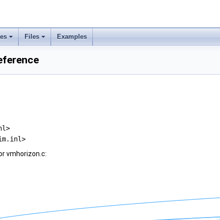
ses
Files
Examples
eference
nl>
im.inl>
or vmhorizon.c: