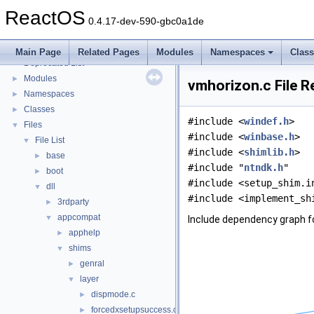
Implementation Notes
ReactOS
BSD License
0.4.17-dev-590-gbc0a1de
General Information
►
Todo List
Main Page
Related Pages
Modules
Namespaces
Clas
Deprecated List
Modules
►
vmhorizon.c File R
Namespaces
►
Classes
►
#include <
windef.h
>
Files
▼
#include <
winbase.h
>
File List
▼
#include <
shimlib.h
>
base
►
#include "
ntndk.h
"
boot
►
#include <setup_shim.i
dll
▼
#include <implement_sh
3rdparty
►
appcompat
▼
Include dependency graph f
apphelp
►
shims
▼
genral
►
layer
▼
dispmode.c
►
forcedxsetupsuccess.c
►