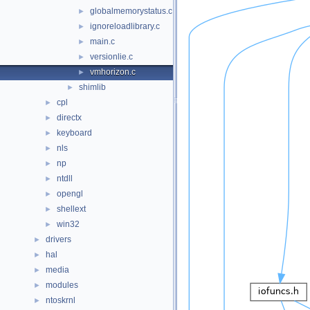
globalmemorystatus.c
►
ignoreloadlibrary.c
►
main.c
►
versionlie.c
►
vmhorizon.c
►
shimlib
►
cpl
►
directx
►
keyboard
►
nls
►
np
►
ntdll
►
opengl
►
shellext
►
win32
►
drivers
►
hal
►
media
►
modules
►
ntoskrnl
►