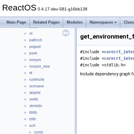
gcc_ssp
►
ReactOS
inflib
►
0.4.17-dev-581-g16bb138
ioevent
►
llvm-compat
►
Main Page
Related Pages
Modules
Namespaces
Clas
lsalib
►
nt
►
get_environment_f
pathcch
►
poguid
►
#include <
corecrt_inte
pseh
►
#include <
corecrt_inte
rossym
►
#include <stdlib.h>
rossym_new
►
rtl
►
Include dependency graph 
runtmchk
►
scrnsave
►
skiplist
►
smlib
►
strmiids
►
tdilib
►
tzlib
►
ucrt
▼
conio
►