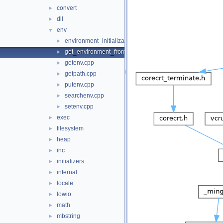
convert
►
dll
►
env
▼
environment_initialization.cpp
►
get_environment_from_os.cpp
►
getenv.cpp
►
getpath.cpp
►
putenv.cpp
►
searchenv.cpp
►
setenv.cpp
►
exec
►
filesystem
►
heap
►
inc
►
initializers
►
internal
►
locale
►
lowio
►
math
►
mbstring
►