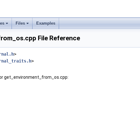
ses
Files
Examples
rom_os.cpp File Reference
rnal.h
>
rnal_traits.h
>
for get_environment_from_os.cpp: