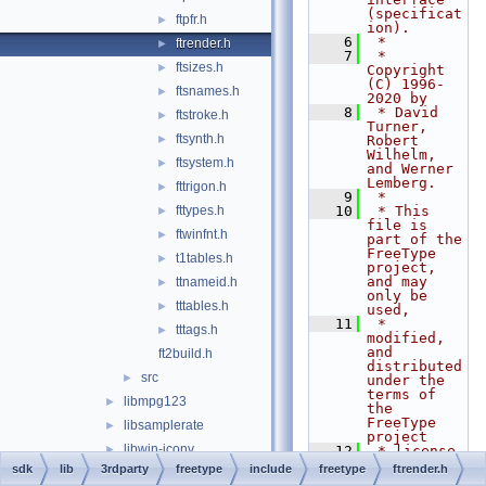
(specificat
ftpfr.h
►
ion).
    6
 *
ftrender.h
►
    7
 * 
ftsizes.h
►
Copyright 
(C) 1996-
ftsnames.h
►
2020 by
    8
 * David 
ftstroke.h
►
Turner, 
ftsynth.h
►
Robert 
Wilhelm, 
ftsystem.h
►
and Werner 
Lemberg.
fttrigon.h
►
    9
 *
fttypes.h
   10
 * This 
►
file is 
ftwinfnt.h
►
part of the 
FreeType 
t1tables.h
►
project, 
and may 
ttnameid.h
►
only be 
tttables.h
►
used,
   11
 * 
tttags.h
►
modified, 
and 
ft2build.h
distributed 
src
►
under the 
terms of 
libmpg123
►
the 
FreeType 
libsamplerate
►
project
libwin-iconv
►
   12
 * license, 
LICENSE.TXT
sdk
lib
3rdparty
freetype
include
freetype
ftrender.h
libwine
►
.  By 