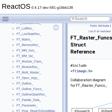
FT_Incremental_MetricsRec_
►
ReactOS
FT_Int64_
►
0.4.17-dev-581-g16bb138
FT_LayerIterator_
►
Toggle main menu visibility
FT_LibraryRec_
►
FT_ListNodeRec_
►
Public Attributes
|
FT_ListRec_
►
List of all members
FT_LzwStateRec_
►
FT_Raster_Func
FT_Matrix_
►
Struct
FT_MemoryRec_
►
FT_MM_Axis_
Reference
►
FT_MM_Var_
►
FT_Module_Class_
►
#include
FT_ModuleRec_
►
<
ftimage.h
>
FT_Multi_Master_
►
FT_Open_Args_
►
Collaboration diagram
FT_Outline_
►
for FT_Raster_Funcs_:
FT_Outline_Funcs_
►
FT_OutlineGlyphRec_
►
FT_Palette_Data_
►
FT_Parameter_
►
FT_Prop_GlyphToScriptMap_
►