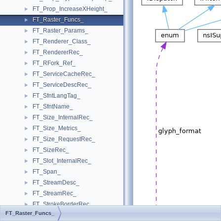
FT_Prop_IncreaseXHeight_
►
FT_Raster_Funcs_
►
FT_Raster_Params_
►
FT_Renderer_Class_
►
FT_RendererRec_
►
FT_RFork_Ref_
►
FT_ServiceCacheRec_
►
FT_ServiceDescRec_
►
FT_SfntLangTag_
►
FT_SfntName_
►
FT_Size_InternalRec_
►
FT_Size_Metrics_
►
FT_Size_RequestRec_
►
FT_SizeRec_
►
FT_Slot_InternalRec_
►
FT_Span_
►
FT_StreamDesc_
►
FT_StreamRec_
►
FT_StrokeBorderRec_
►
FT_Raster_Funcs_
FT_StrokerRec_
►