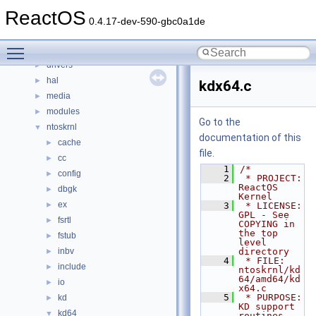
File List
▼
ReactOS
base
►
0.4.17-dev-590-gbc0a1de
boot
►
Toggle main menu visibility
dll
►
drivers
►
hal
►
kdx64.c
media
►
modules
►
Go to the
ntoskrnl
▼
documentation of this
cache
►
file.
cc
►
    1
/*
config
►
    2
 * PROJECT:         
ReactOS 
dbgk
►
Kernel
ex
►
    3
 * LICENSE:         
GPL - See 
fsrtl
►
COPYING in 
the top 
fstub
►
level 
inbv
directory
►
    4
 * FILE:            
include
►
ntoskrnl/kd
64/amd64/kd
io
►
x64.c
    5
 * PURPOSE:         
kd
►
KD support 
kd64
▼
routines 