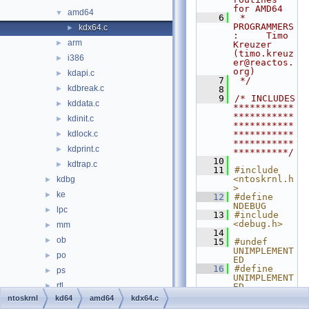
for AMD64
amd64
▼
    6
 * 
PROGRAMMERS
kdx64.c
►
:     Timo 
arm
►
Kreuzer 
(timo.kreuz
i386
►
er@reactos.
org)
kdapi.c
►
    7
 */
kdbreak.c
►
    8
    9
/* INCLUDES 
kddata.c
►
***********
***********
kdinit.c
►
***********
kdlock.c
***********
►
***********
kdprint.c
►
**********/
   10
kdtrap.c
►
   11
#include 
<ntoskrnl.h
kdbg
►
>
ke
►
   12
#define 
NDEBUG
lpc
►
   13
#include 
<debug.h>
mm
►
   14
ob
►
   15
#undef 
UNIMPLEMENT
po
►
ED
   16
#define 
ps
►
UNIMPLEMENT
rtl
►
ED 
KdpDprintf(
ntoskrnl
kd64
amd64
kdx64.c
se
►
"%s is 