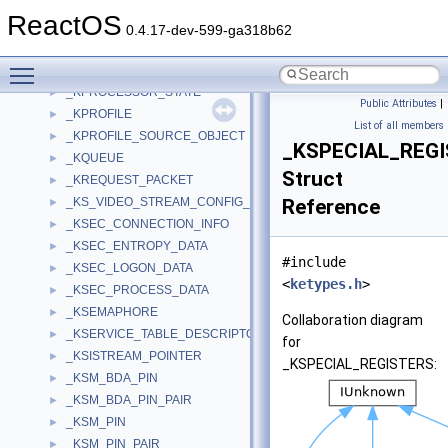
_KPDR_PAGE
►
ReactOS
_KPRCB
►
0.4.17-dev-599-ga318b62
_KPROCESS
►
Toggle main menu visibility
_KPROCESSOR_START_BLOCK
►
_KPROCESSOR_STATE
►
Public Attributes
|
_KPROFILE
►
List of all members
_KPROFILE_SOURCE_OBJECT
►
_KSPECIAL_REG
_KQUEUE
►
Struct
_KREQUEST_PACKET
►
_KS_VIDEO_STREAM_CONFIG_CAPS
Reference
►
_KSEC_CONNECTION_INFO
►
_KSEC_ENTROPY_DATA
►
#include
_KSEC_LOGON_DATA
►
<
ketypes.h
>
_KSEC_PROCESS_DATA
►
_KSEMAPHORE
►
Collaboration diagram
_KSERVICE_TABLE_DESCRIPTOR
►
for
_KSISTREAM_POINTER
►
_KSPECIAL_REGISTERS:
_KSM_BDA_PIN
►
_KSM_BDA_PIN_PAIR
►
_KSM_PIN
►
_KSM_PIN_PAIR
►