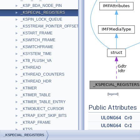
_KSP_BDA_NODE_PIN
►
_KSPECIAL_REGISTERS
►
_KSPIN_LOCK_QUEUE
►
_KSSTREAM_POINTER_OFFSET
►
_KSTART_FRAME
►
_KSWITCH_FRAME
►
_KSWITCHFRAME
►
_KSYSTEM_TIME
►
_KTB_FLUSH_VA
►
_KTHREAD
►
_KTHREAD_COUNTERS
►
_KTHREAD_HDR
►
_KTIMER
►
[
legend
]
_KTIMER_TABLE
►
_KTIMER_TABLE_ENTRY
►
Public Attributes
_KTMOBJECT_CURSOR
►
_KTRAP_EXIT_SKIP_BITS
►
ULONG64
Cr0
_KTRAP_FRAME
►
ULONG64
Cr2
_KTSS
►
ULONG64
Cr3
_KSPECIAL_REGISTERS
_KTSS64
►