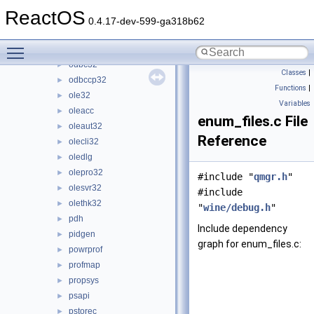
ntdsapi
►
ReactOS
ntlanman
►
0.4.17-dev-599-ga318b62
ntmarta
►
Toggle main menu visibility
objsel
►
odbc32
►
Classes
|
odbccp32
►
Functions
|
ole32
►
Variables
oleacc
►
enum_files.c File
oleaut32
►
Reference
olecli32
►
oledlg
►
olepro32
►
#include "
qmgr.h
"
olesvr32
►
#include
olethk32
►
"
wine/debug.h
"
pdh
►
Include dependency
pidgen
►
graph for enum_files.c:
powrprof
►
profmap
►
propsys
►
psapi
►
pstorec
►