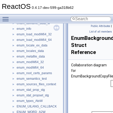
enum_fmtetc
►
ReactOS
enum_font_data
►
0.4.17-dev-599-ga318b62
enum_font_dataW
►
Toggle main menu visibility
enum_fullname_data
►
enum_fullname_data_w
►
Public Attributes
|
enum_info
►
List of all members
enum_load_modW64_32
►
EnumBackground
enum_load_modW64_64
►
Struct
enum_locale_ex_data
►
enum_locales_data
Reference
►
enum_metafile_data
►
enum_modW64_32
►
Collaboration diagram
enum_modW64_64
►
for
enum_root_certs_params
►
EnumBackgroundCopyFile
enum_semantics_test
►
enum_sources_files_context
►
enum_stat_prop_stg
►
enum_stat_propset_stg
►
enum_types_AtoW
►
ENUM_UILANG_CALLBACK
►
ENUM_WORD_A2W
►