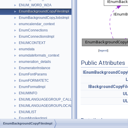
ENUM_WORD_W2A
►
EnumBackgroundCopyFilesImpl
►
EnumBackgroundCopyJobsImpl
►
enumcalendar_context
►
EnumConnections
►
EnumConnectionsImpl
►
ENUMCONTEXT
►
enumdata
►
[
legend
]
enumdateformats_context
►
Public Attributes
enumeration_details
►
EnumeratorInstance
►
IEnumBackgroundCopyF
EnumFontParams
►
EnumFORMATETC
►
IBackgroundCopyFil
EnumFormatImpl
►
ENUMINFO
►
U
ENUMLANGUAGEGROUP_CALLBACKS
►
U
ENUMLANGUAGEGROUPLOCALE_CALLBACKS
►
ENUMLIST
►
EnumMonikerImpl
►
Detailed
EnumBackgroundCopyFilesImpl
EnumOLEVERB
►
Description