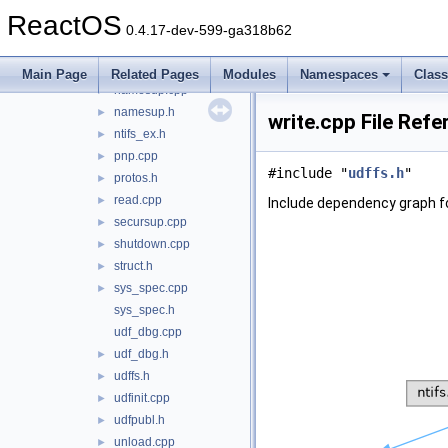
lockctrl.cpp
►
ReactOS
mem.cpp
►
0.4.17-dev-599-ga318b62
mem.h
misc.cpp
►
Main Page
Related Pages
Modules
Namespaces
Clas
namesup.cpp
►
namesup.h
►
write.cpp File Ref
ntifs_ex.h
►
pnp.cpp
►
#include "
udffs.h
"
protos.h
►
read.cpp
►
Include dependency graph fo
secursup.cpp
►
shutdown.cpp
►
struct.h
►
sys_spec.cpp
►
sys_spec.h
udf_dbg.cpp
udf_dbg.h
►
udffs.h
►
udfinit.cpp
►
udfpubl.h
►
unload.cpp
►