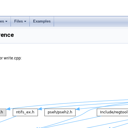
ses
Files
Examples
erence
r write.cpp: