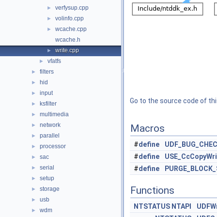
verfysup.cpp
►
volinfo.cpp
►
wcache.cpp
►
wcache.h
write.cpp
►
vfatfs
►
filters
►
hid
►
input
►
Go to the source code of this
ksfilter
►
multimedia
►
network
►
Macros
parallel
►
#
define
UDF_BUG_CHEC
processor
►
#
define
USE_CcCopyWr
sac
►
serial
►
#
define
PURGE_BLOCK_
setup
►
Functions
storage
►
usb
►
NTSTATUS
NTAPI
UDFWr
wdm
►