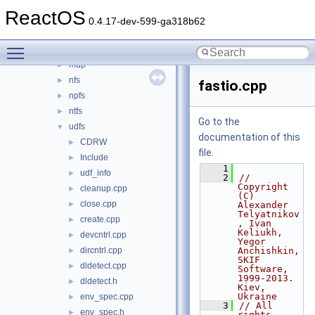
ext2
►
ReactOS
fastfat
►
0.4.17-dev-599-ga318b62
fs_rec
►
Toggle main menu visibility
msfs
►
mup
►
nfs
►
fastio.cpp
npfs
►
ntfs
►
Go to the
udfs
▼
documentation of this
CDRW
►
file.
Include
►
    1
udf_info
►
    2
// 
Copyright 
cleanup.cpp
►
(C) 
close.cpp
►
Alexander 
Telyatnikov
create.cpp
►
, Ivan 
Keliukh, 
devcntrl.cpp
►
Yegor 
dircntrl.cpp
Anchishkin, 
►
SKIF 
dldetect.cpp
►
Software, 
1999-2013. 
dldetect.h
►
Kiev, 
Ukraine
env_spec.cpp
►
    3
// All 
env_spec.h
►
rights 