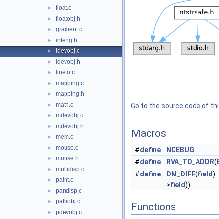
float.c
►
floatobj.h
►
gradient.c
►
inteng.h
►
ldevobj.c
►
ldevobj.h
►
lineto.c
►
mapping.c
►
mapping.h
►
math.c
►
Go to the source code of this
mdevobj.c
►
mdevobj.h
►
Macros
mem.c
►
mouse.c
►
#
define
NDEBUG
mouse.h
►
#
define
RVA_TO_ADDR
(
multidisp.c
►
#
define
DM_DIFF
(
field
)
paint.c
►
>
field
))
pandisp.c
►
pathobj.c
►
Functions
pdevobj.c
►