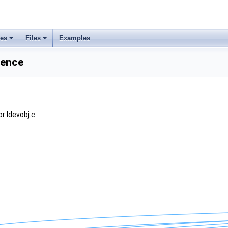
ses
Files
Examples
rence
r ldevobj.c: