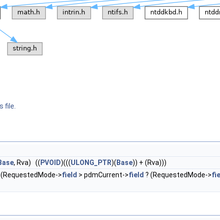
 file.
Base
, Rva) ((
PVOID
)(((
ULONG_PTR
)(
Base
)) + (Rva)))
 (RequestedMode->
field
> pdmCurrent->
field
? (RequestedMode->
fi