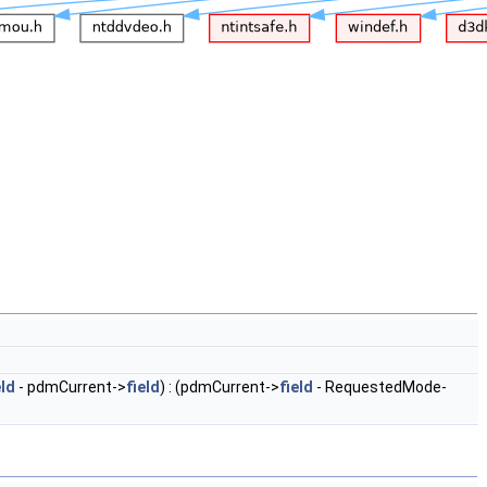
eld
- pdmCurrent->
field
) : (pdmCurrent->
field
- RequestedMode-