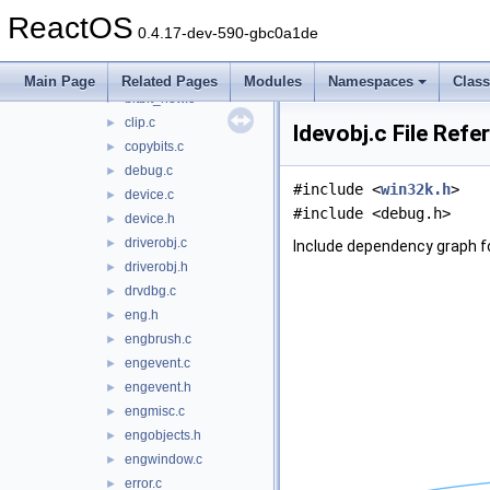
eng
▼
ReactOS
i386
►
0.4.17-dev-590-gbc0a1de
alphablend.c
►
bitblt.c
►
Main Page
Related Pages
Modules
Namespaces
Clas
bitblt_new.c
►
clip.c
►
ldevobj.c File Refe
copybits.c
►
debug.c
►
#include <
win32k.h
>
device.c
►
#include <debug.h>
device.h
►
driverobj.c
►
Include dependency graph fo
driverobj.h
►
drvdbg.c
►
eng.h
►
engbrush.c
►
engevent.c
►
engevent.h
►
engmisc.c
►
engobjects.h
►
engwindow.c
►
error.c
►