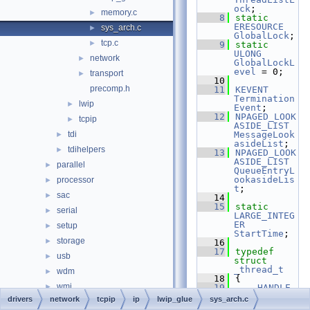
ock
;
memory.c
►
    8
static
ERESOURCE
sys_arch.c
►
GlobalLock
;
tcp.c
►
    9
static
ULONG
network
►
GlobalLockL
evel
 = 0;
transport
►
   10
precomp.h
   11
KEVENT
Termination
lwip
►
Event
;
   12
NPAGED_LOOK
tcpip
►
ASIDE_LIST
tdi
MessageLook
►
asideList
;
tdihelpers
►
   13
NPAGED_LOOK
ASIDE_LIST
parallel
►
QueueEntryL
ookasideLis
processor
►
t
;
sac
►
   14
   15
static
serial
►
LARGE_INTEG
ER
setup
►
StartTime
;
storage
►
   16
   17
typedef
usb
►
struct 
_thread_t
wdm
►
   18
{
wmi
►
   19
HANDLE
Handle
;
drivers
network
tcpip
ip
lwip_glue
sys_arch.c
hal
►
   20
void
 (* 