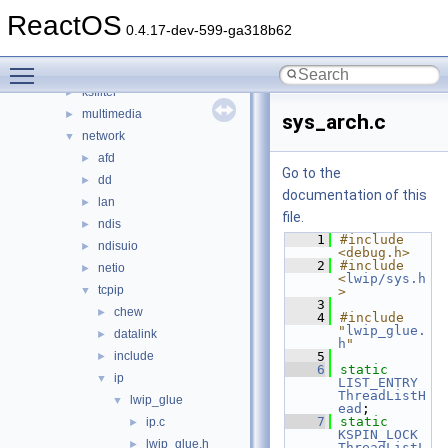
filesystems
►
ReactOS
filters
►
0.4.17-dev-599-ga318b62
hid
►
Toggle main menu visibility
input
►
ksfilter
►
multimedia
►
sys_arch.c
network
▼
afd
►
Go to the
dd
►
documentation of this
lan
►
file.
ndis
►
    1
#include 
ndisuio
►
<debug.h>
    2
#include 
netio
►
<
lwip/sys.h
tcpip
▼
>
    3
chew
►
    4
#include 
"
lwip_glue.
datalink
►
h
"
include
    5
►
    6
static
ip
▼
LIST_ENTRY
ThreadListH
lwip_glue
▼
ead
;
    7
static
ip.c
►
KSPIN_LOCK
lwip_glue.h
►
ThreadListL