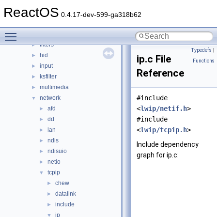
bluetooth
►
ReactOS
bus
►
0.4.17-dev-599-ga318b62
crypto
►
Toggle main menu visibility
filesystems
►
filters
►
Typedefs
|
hid
►
ip.c File
Functions
input
►
Reference
ksfilter
►
multimedia
►
#include
network
▼
<
lwip/netif.h
>
afd
►
#include
dd
►
<
lwip/tcpip.h
>
lan
►
ndis
►
Include dependency
ndisuio
►
graph for ip.c:
netio
►
tcpip
▼
chew
►
datalink
►
include
►
ip
▼