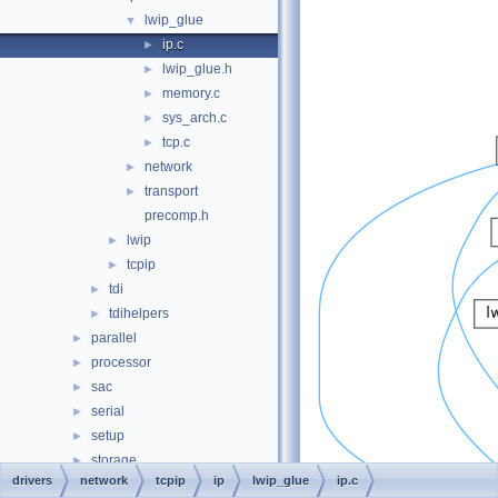
lwip_glue
▼
ip.c
►
lwip_glue.h
►
memory.c
►
sys_arch.c
►
tcp.c
►
network
►
transport
►
precomp.h
lwip
►
tcpip
►
tdi
►
tdihelpers
►
parallel
►
processor
►
sac
►
serial
►
setup
►
storage
►
drivers
network
tcpip
ip
lwip_glue
ip.c
usb
►