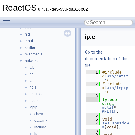
bluetooth
►
ReactOS
bus
►
0.4.17-dev-599-ga318b62
crypto
►
Toggle main menu visibility
filesystems
►
filters
►
hid
►
ip.c
input
►
ksfilter
►
Go to the
multimedia
►
documentation of this
network
▼
file.
afd
►
    1
#include 
dd
►
<
lwip/netif
.h
>
lan
►
    2
#include 
ndis
►
<
lwip/tcpip
.h
>
ndisuio
►
    3
    4
typedef
netio
►
struct 
tcpip
netif
* 
▼
PNETIF
;
chew
►
    5
    6
void
datalink
►
    7
sys_shutdow
n
(
void
);
include
►
    8
ip
▼
    9
void