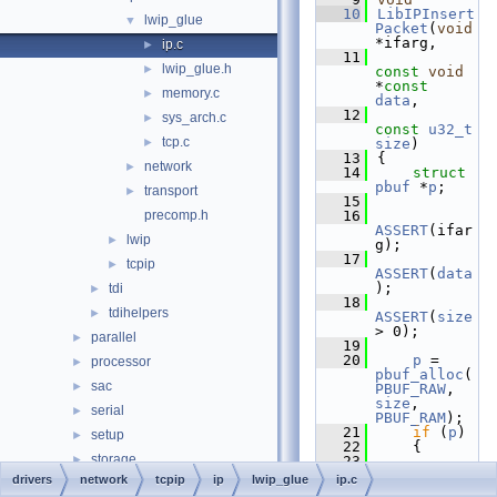
   10
LibIPInsert
lwip_glue
▼
Packet
(
void
*ifarg,
ip.c
►
   11
lwip_glue.h
►
const
void
*
const
memory.c
►
data
,
   12
sys_arch.c
►
const
u32_t
tcp.c
►
size
)
   13
{
network
►
   14
struct 
pbuf
 *
p
;
transport
►
   15
precomp.h
   16
ASSERT
(ifar
lwip
►
g);
   17
tcpip
►
ASSERT
(
data
);
tdi
►
   18
tdihelpers
►
ASSERT
(
size
> 0);
parallel
►
   19
   20
p
 = 
processor
►
pbuf_alloc
(
sac
►
PBUF_RAW
, 
size
, 
serial
►
PBUF_RAM
);
   21
if
 (
p
)
setup
►
   22
    {
storage
►
   23
ASSERT
(
p
-
drivers
network
tcpip
ip
lwip_glue
ip.c
usb
►
>tot_len == 