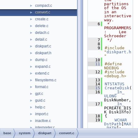
partitions 
compact.c
►
of the OS 
in an 
convert.c
►
interactive 
create.c
►
way.
    6
 * 
delete.c
►
PROGRAMMERS
:     Lee 
detach.c
►
Schroeder
detail.c
►
    7
 */
    8
diskpart.c
►
    9
#include 
"
diskpart.h
diskpart.h
►
"
dump.c
   10
►
   11
#define 
expand.c
►
NDEBUG
   12
#include 
extend.c
►
<debug.h>
   13
filesystems.c
►
   14
NTSTATUS
format.c
►
   15
CreateDisk
(
   16
_In_
gpt.c
►
ULONG
DiskNumber,
guid.c
►
   17
_In_
help.c
►
PCREATE_DIS
K DiskInfo)
import.c
►
   18
{
   19
WCHAR
inactive.c
►
DstPath
[
MAX
interpreter.c
►
_PATH
];
   20
base
system
diskpart
convert.c
list.c
►
OBJECT_ATTR