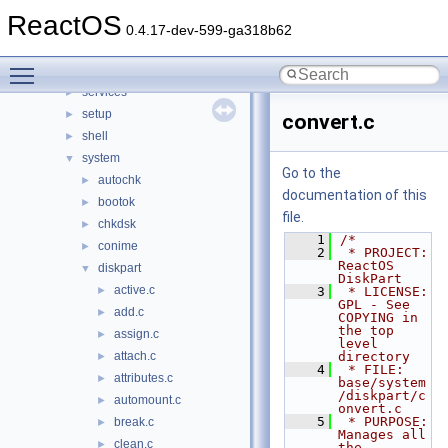
File List
▼
ReactOS
base
▼
0.4.17-dev-599-ga318b62
applications
►
Toggle main menu visibility
ctf
►
services
►
setup
►
convert.c
shell
►
system
▼
Go to the
autochk
►
documentation of this
bootok
►
file.
chkdsk
►
    1
/*
conime
►
    2
 * PROJECT:         
ReactOS 
diskpart
▼
DiskPart
active.c
►
    3
 * LICENSE:         
GPL - See 
add.c
►
COPYING in 
the top 
assign.c
►
level 
attach.c
directory
►
    4
 * FILE:            
attributes.c
►
base/system
/diskpart/c
automount.c
►
onvert.c
    5
 * PURPOSE:         
break.c
►
Manages all 
clean.c
►
the 