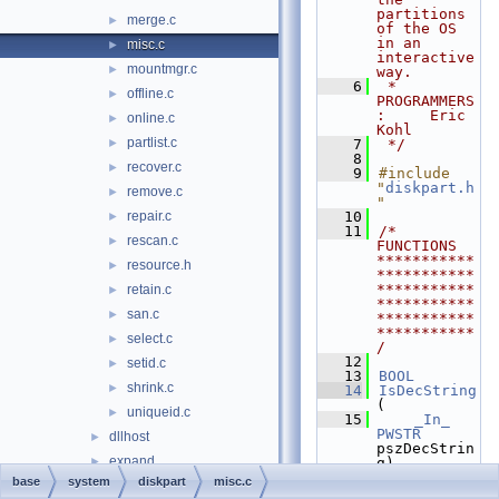
partitions 
merge.c
►
of the OS 
in an 
misc.c
►
interactive 
mountmgr.c
►
way.
    6
 * 
offline.c
►
PROGRAMMERS
:     Eric 
online.c
►
Kohl
partlist.c
►
    7
 */
    8
recover.c
►
    9
#include 
"
diskpart.h
remove.c
►
"
repair.c
   10
►
   11
/* 
rescan.c
►
FUNCTIONS 
***********
resource.h
►
***********
***********
retain.c
►
***********
san.c
►
***********
***********
select.c
►
/
   12
setid.c
►
   13
BOOL
shrink.c
►
   14
IsDecString
(
uniqueid.c
►
   15
_In_
PWSTR
dllhost
►
pszDecStrin
expand
►
g)
   16
{
base
system
diskpart
misc.c
format
►
   17
PWSTR