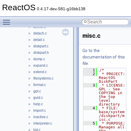
clean.c
►
ReactOS
compact.c
►
0.4.17-dev-581-g16bb138
convert.c
►
Toggle main menu visibility
create.c
►
delete.c
►
detach.c
►
misc.c
detail.c
►
diskpart.c
►
Go to the
diskpart.h
►
documentation of this
dump.c
►
file.
expand.c
►
    1
/*
extend.c
►
    2
 * PROJECT:         
ReactOS 
filesystems.c
►
DiskPart
format.c
►
    3
 * LICENSE:         
GPL - See 
gpt.c
►
COPYING in 
the top 
guid.c
►
level 
help.c
directory
►
    4
 * FILE:            
import.c
►
base/system
/diskpart/m
inactive.c
►
isc.c
    5
 * PURPOSE:         
interpreter.c
►
Manages all 
list.c
►
the 