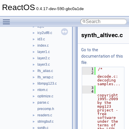
equalizer.c
►
ReactOS
feature.c
►
0.4.17-dev-590-gbc0a1de
format.c
►
Toggle main menu visibility
frame.c
►
icy.c
►
icy2utf8.c
►
synth_altivec.c
id3.c
►
index.c
►
Go to the
layer1.c
►
documentation of this
layer2.c
►
file.
layer3.c
►
    1
/*
lfs_alias.c
►
    2
decode.c: 
lfs_wrap.c
►
decoding 
libmpg123.c
►
samples...
    3
ntom.c
►
    4
copyright 
optimize.c
►
1995-2009 
parse.c
by the 
►
mpg123 
precomp.h
project - 
free 
readers.c
►
software 
under the 
stringbuf.c
►
terms of 
synth.c
►
the LGPL 