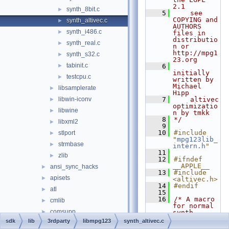
2.1
synth_8bit.c
►
    5
    see 
COPYING and 
synth_altivec.c
►
AUTHORS 
synth_i486.c
►
files in 
distributio
synth_real.c
►
n or 
http://mpg1
synth_s32.c
►
23.org
tabinit.c
►
    6
initially 
testcpu.c
►
written by 
Michael 
libsamplerate
►
Hipp
libwin-iconv
    7
    altivec 
►
optimizatio
libwine
►
n by tmkk
    8
*/
libxml2
►
    9
   10
#include 
stlport
►
"
mpg123lib_
strmbase
►
intern.h
"
   11
zlib
►
   12
#ifndef 
__APPLE__
ansi_sync_hacks
►
   13
#include 
apisets
►
<altivec.h>
   14
#endif
atl
►
   15
   16
/* A macro 
cmlib
►
for normal 
comsupp
►
synth 
functions 
sdk
lib
3rdparty
libmpg123
synth_altivec.c
conutils
►
*/