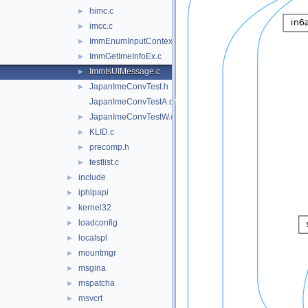
himc.c
►
imcc.c
►
ImmEnumInputContext.c
►
ImmGetImeInfoEx.c
►
ImmIsUIMessage.c
►
JapanImeConvTest.h
►
JapanImeConvTestA.c
JapanImeConvTestW.c
►
KLID.c
►
precomp.h
►
testlist.c
►
include
►
iphlpapi
►
kernel32
►
loadconfig
►
localspl
►
mountmgr
►
msgina
►
mspatcha
►
msvcrt
►