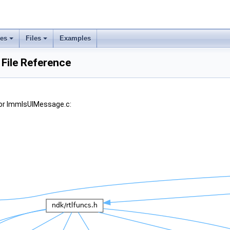
ses
Files
Examples
File Reference
for ImmIsUIMessage.c: