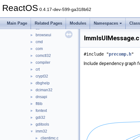
afd
►
ReactOS
apisets
►
0.4.17-dev-599-ga318b62
apphelp
►
appshim
►
Main Page
Related Pages
Modules
Namespaces
Clas
atl
►
browseui
►
ImmIsUIMessage.c 
cmd
►
com
►
#include "
precomp.h
"
comctl32
►
compiler
►
Include dependency graph 
crt
►
crypt32
►
dbghelp
►
dciman32
►
dnsapi
►
fltlib
►
fontext
►
gdi32
►
gditools
►
imm32
▼
clientimc.c
►