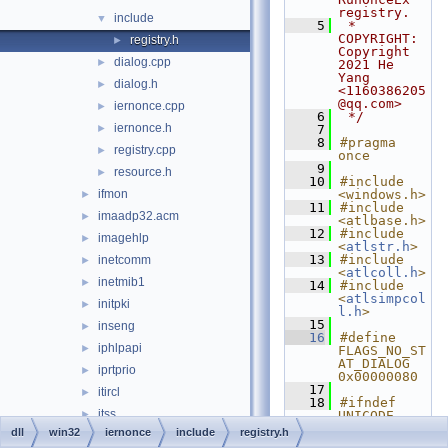
registry.
include
▼
    5
 * 
COPYRIGHT:   
registry.h
►
Copyright 
dialog.cpp
►
2021 He 
Yang 
dialog.h
►
<1160386205
@qq.com>
iernonce.cpp
►
    6
 */
iernonce.h
►
    7
    8
#pragma 
registry.cpp
►
once
    9
resource.h
►
   10
#include 
ifmon
<windows.h>
►
   11
#include 
imaadp32.acm
►
<atlbase.h>
   12
#include 
imagehlp
►
<
atlstr.h
>
   13
#include 
inetcomm
►
<
atlcoll.h
>
inetmib1
►
   14
#include 
<
atlsimpcol
initpki
►
l.h
>
   15
inseng
►
   16
#define 
iphlpapi
►
FLAGS_NO_ST
AT_DIALOG 
iprtprio
►
0x00000080
   17
itircl
►
   18
#ifndef 
itss
►
UNICODE
   19
#error This 
dll
win32
iernonce
include
registry.h
jscript
►
project 