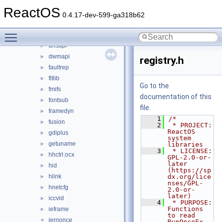
dbgeng
►
ReactOS
dbghelp
►
0.4.17-dev-599-ga318b62
dciman32
►
Toggle main menu visibility
devmgr
►
dnsapi
►
dwmapi
►
registry.h
faultrep
►
fltlib
►
Go to the
fmifs
►
documentation of this
fontsub
►
file.
framedyn
►
    1
/*
fusion
►
    2
 * PROJECT:     
ReactOS 
gdiplus
►
system 
getuname
►
libraries
    3
 * LICENSE:     
hhctrl.ocx
►
GPL-2.0-or-
later 
hid
►
(https://sp
hlink
dx.org/lice
►
nses/GPL-
hnetcfg
►
2.0-or-
later)
iccvid
►
    4
 * PURPOSE:     
Functions 
ieframe
►
to read 
iernonce
▼
RunOnceEx 