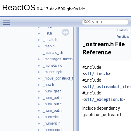
_iterator_base.h
►
ReactOS
_iterator_old.h
►
0.4.17-dev-590-gbc0a1de
_limits.c
►
Toggle main menu visibility
_limits.h
►
_list.c
►
Classes
|
_list.h
►
Functions
_locale.h
►
_ostream.h File
_map.h
►
Reference
_mbstate_t.h
_messages_facets.h
►
_monetary.c
►
#include
_monetary.h
►
<
stl/_ios.h
>
_move_construct_fwk.h
►
#include
_new.h
►
<
stl/_ostreambuf_ite
_num_get.c
►
#include
_num_get.h
►
<
stl/_exception.h
>
_num_put.c
►
Include dependency
_num_put.h
►
graph for _ostream.h:
_numeric.c
►
_numeric.h
►
_numpunct.h
►