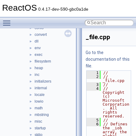
strmiids
►
ReactOS
tdilib
►
0.4.17-dev-590-gbc0a1de
tzlib
►
Toggle main menu visibility
ucrt
▼
conio
►
convert
►
_file.cpp
dll
►
env
►
Go to the
exec
►
documentation of this
filesystem
►
file.
heap
►
    1
//
inc
►
    2
// 
_file.cpp
initializers
►
    3
//
internal
►
    4
//      
Copyright 
locale
►
(c) 
Microsoft 
lowio
►
Corporation
math
.  All 
►
rights 
mbstring
►
reserved.
    5
//
misc
►
    6
// Defines 
the _iob 
startup
►
array, the 
stdio
▼
global 