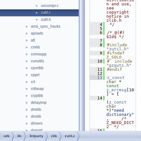
n and use, 
uncompr.c
►
see 
copyright 
zutil.c
►
notice in 
zutil.h
►
zlib.h
    4
 */
ansi_sync_hacks
►
    5
    6
/* @(#) 
apisets
►
$Id$ */
atl
►
    7
    8
#include 
cmlib
►
"
zutil.h
"
    9
#ifndef 
comsupp
►
Z_SOLO
conutils
   10
#  include 
►
"
gzguts.h
"
cportlib
►
   11
#endif
   12
cpprt
►
   13
z_const
char
 * 
crt
►
const
crtheap
►
z_errmsg
[10
] = {
cryptlib
►
   14
(
z_const
delayimp
►
char
dmilib
►
*)
"need 
dictionary"
dnslib
►
,     
/* 
Z_NEED_DICT       
drivers
►
2  */
dxguid
►
   15
(
z_const
sdk
lib
3rdparty
zlib
zutil.c
epsapi
►
char