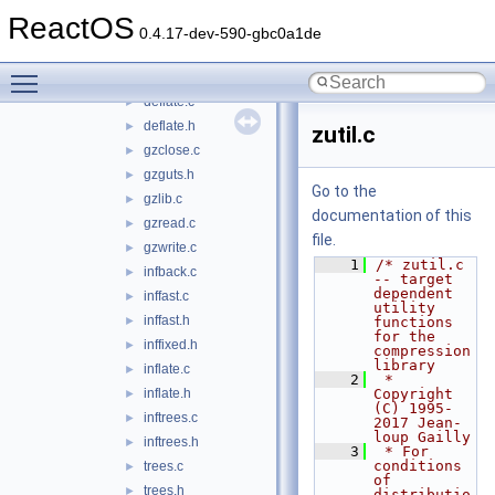
adler32.c
►
ReactOS
compress.c
►
0.4.17-dev-590-gbc0a1de
crc32.c
►
Toggle main menu visibility
crc32.h
►
deflate.c
►
deflate.h
►
zutil.c
gzclose.c
►
gzguts.h
►
Go to the
gzlib.c
►
documentation of this
gzread.c
►
file.
gzwrite.c
►
    1
/* zutil.c 
infback.c
►
-- target 
dependent 
inffast.c
►
utility 
inffast.h
►
functions 
for the 
inffixed.h
►
compression 
library
inflate.c
►
    2
 * 
inflate.h
Copyright 
►
(C) 1995-
inftrees.c
►
2017 Jean-
loup Gailly
inftrees.h
►
    3
 * For 
conditions 
trees.c
►
of 
trees.h
►
distributio