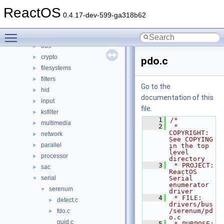
acpi
►
ReactOS
base
►
0.4.17-dev-599-ga318b62
battery
►
Toggle main menu visibility
bluetooth
►
bus
►
crypto
►
pdo.c
filesystems
►
filters
►
Go to the
hid
►
documentation of this
input
►
file.
ksfilter
►
    1
/*
multimedia
►
    2
 * 
COPYRIGHT:       
network
►
See COPYING 
parallel
►
in the top 
level 
processor
►
directory
    3
 * PROJECT:         
sac
►
ReactOS 
serial
Serial 
▼
enumerator 
serenum
▼
driver
    4
 * FILE:            
detect.c
►
drivers/bus
/serenum/pd
fdo.c
►
o.c
guid.c
    5
 * PURPOSE:         