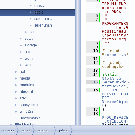
IRP_MJ_PNP 
misc.c
►
operations 
for PDOs
pdo.c
►
    6
 *
serenum.c
►
    7
 * 
PROGRAMMERS
serenum.h
►
:     Herv� 
Poussineau 
serial
►
(hpoussin@r
setup
►
eactos.org)
    8
 */
storage
►
    9
   10
#include 
usb
►
"
serenum.h
"
wdm
   11
►
   12
#include 
wmi
►
<debug.h>
   13
hal
►
   14
static
NTSTATUS
media
►
   15
SerenumPdoS
modules
►
tartDevice
(
   16
IN
ntoskrnl
►
PDEVICE_OBJ
ECT
sdk
►
DeviceObjec
subsystems
►
t
)
   17
{
win32ss
►
   18
PPDO_DEVICE
0doxymain.c
_EXTENSION
File Members
►
DeviceExten
sion;
drivers
serial
serenum
pdo.c
Examples
►
   19