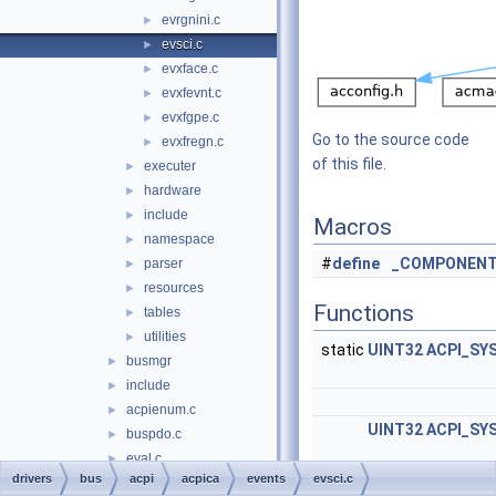
evrgnini.c
►
evsci.c
►
evxface.c
►
evxfevnt.c
►
evxfgpe.c
►
Go to the source code
evxfregn.c
►
of this file.
executer
►
hardware
►
include
►
Macros
namespace
►
#
define
_COMPONEN
parser
►
resources
►
Functions
tables
►
utilities
►
static
UINT32
ACPI_SY
busmgr
►
include
►
acpienum.c
►
UINT32
ACPI_SY
buspdo.c
►
eval.c
►
drivers
bus
acpi
acpica
events
evsci.c
interface.c
►