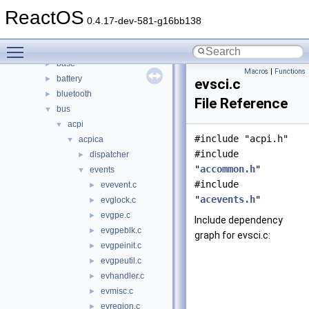
boot
►
ReactOS
dll
►
0.4.17-dev-581-g16bb138
drivers
▼
Toggle main menu visibility
acpi
►
base
►
Macros
|
Functions
battery
►
evsci.c
bluetooth
►
File Reference
bus
▼
acpi
▼
#include "acpi.h"
acpica
▼
#include
dispatcher
►
"
accommon.h
"
events
▼
#include
evevent.c
►
"
acevents.h
"
evglock.c
►
evgpe.c
►
Include dependency
evgpeblk.c
►
graph for evsci.c:
evgpeinit.c
►
evgpeutil.c
►
evhandler.c
►
evmisc.c
►
evregion.c
►