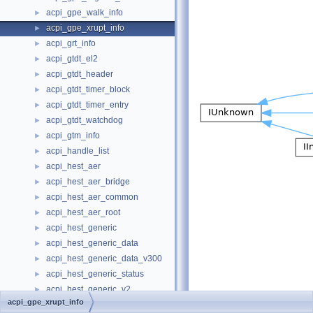
acpi_gpe_walk_info
►
acpi_gpe_xrupt_info
►
acpi_grt_info
►
acpi_gtdt_el2
►
acpi_gtdt_header
►
acpi_gtdt_timer_block
►
acpi_gtdt_timer_entry
►
acpi_gtdt_watchdog
►
acpi_gtm_info
►
acpi_handle_list
►
acpi_hest_aer
►
acpi_hest_aer_bridge
►
acpi_hest_aer_common
►
acpi_hest_aer_root
►
acpi_hest_generic
►
acpi_hest_generic_data
►
acpi_hest_generic_data_v300
►
acpi_hest_generic_status
►
acpi_hest_generic_v2
►
acpi_gpe_xrupt_info
acpi_hest_header
►