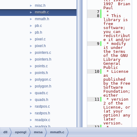
1997  Brian 
misc.h
►
Paul
    7
 *
mmath.c
►
    8
 * This 
mmath.h
►
library is 
free 
pb.c
►
software; 
you can 
pb.h
►
redistribut
pixel.c
►
e it and/or
    9
 * modify 
pixel.h
►
it under 
the terms 
pointers.c
►
of the GNU 
pointers.h
Library 
►
General 
points.c
►
Public
   10
 * License 
points.h
►
as 
published 
polygon.c
►
by the Free 
polygon.h
►
Software 
Foundation; 
quads.c
►
either
   11
 * version 
quads.h
►
2 of the 
rastpos.c
►
License, or 
(at your 
rastpos.h
►
option) any 
later 
readpix.c
►
version.
readpix.h
►
   12
 *
   13
 * This 
dll
opengl
mesa
mmath.c
rect.c
►
library is 