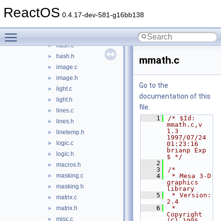
fog.c
►
ReactOS
fog.h
►
0.4.17-dev-581-g16bb138
get.c
►
Toggle main menu visibility
get.h
►
hash.c
►
hash.h
►
mmath.c
image.c
►
image.h
►
Go to the
light.c
►
documentation of this
light.h
►
file.
lines.c
►
    1
/* $Id: 
lines.h
►
mmath.c,v 
1.3 
linetemp.h
►
1997/07/24 
logic.c
►
01:23:16 
brianp Exp 
logic.h
►
$ */
    2
macros.h
►
    3
/*
masking.c
    4
 * Mesa 3-D 
►
graphics 
masking.h
►
library
    5
 * Version:  
matrix.c
►
2.4
    6
 * 
matrix.h
►
Copyright 
misc.c
►
(C) 1995-