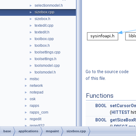
selectionmodel.h
►
sizebox.cpp
►
sizebox.h
►
textedit.cpp
►
textedit.h
►
toolbox.cpp
►
toolbox.h
►
toolsettings.cpp
►
toolsettings.h
►
toolsmodel.cpp
►
Go to the source code
toolsmodel.h
►
of this file.
mstsc
►
network
►
notepad
►
Functions
osk
►
BOOL
setCursorO
rapps
►
(
HITTEST
hit
rapps_com
►
regedit
►
BOOL
getSizeBoxR
regedt32
►
(
LPRECT
prc
base
applications
mspaint
sizebox.cpp
runas
►
HITTEST
hit,