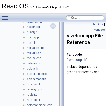
dib.h
►
ReactOS
drawing.cpp
►
0.4.17-dev-599-ga318b62
drawing.h
►
Toggle main menu visibility
fullscreen.cpp
►
fullscreen.h
►
Functions
|
history.cpp
►
Variables
history.h
►
sizebox.cpp File
main.cpp
►
Reference
main.h
►
miniature.cpp
►
miniature.h
►
#include
mouse.cpp
►
"
precomp.h
"
palette.cpp
►
Include dependency
palette.h
►
graph for sizebox.cpp:
palettemodel.cpp
►
palettemodel.h
►
precomp.h
►
registry.cpp
►
registry.h
►
resource.h
►
selectionmodel.cpp
►