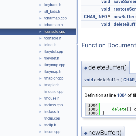
void
saveScree
keytrans.h
►
void
restoreSc
stl_bids.h
►
CHAR_INFO
*
newBuffer
tcharmap.cpp
►
void
deleteBuff
tcharmap.h
►
tconsole.cpp
►
tconsole.h
►
Function Document
telnet.h
►
tkeydef.cpp
►
tkeydef.h
►
tkeymap.cpp
►
deleteBuffer()
◆
tkeymap.h
►
tmapldr.cpp
►
void
deleteBuffer
(
CHAR
tmapldr.h
►
tmouse.cpp
Definition at line
1004
of fi
tmouse.h
►
 1004
             
tnclass.cpp
►
 1005
delete
[] 
tnclass.h
►
 1006
}
tnclip.cpp
tnclip.h
►
newBuffer()
tncon.cpp
►
◆