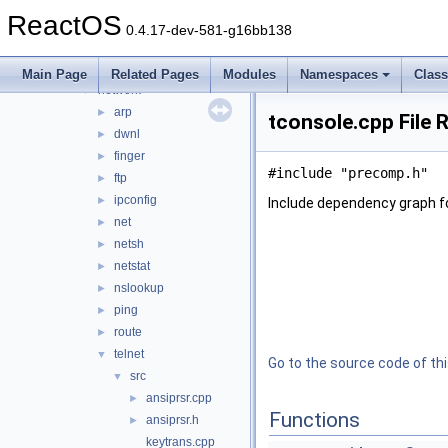
mscutils
►
ReactOS
mshta
►
0.4.17-dev-581-g16bb138
mspaint
►
mstsc
►
Main Page
Related Pages
Modules
Namespaces
Clas
network
▼
arp
►
tconsole.cpp File 
dwnl
►
finger
►
#include "precomp.h"
ftp
►
ipconfig
►
Include dependency graph fo
net
►
netsh
►
netstat
►
nslookup
►
ping
►
route
►
telnet
▼
Go to the source code of this
src
▼
ansiprsr.cpp
►
Functions
ansiprsr.h
►
keytrans.cpp