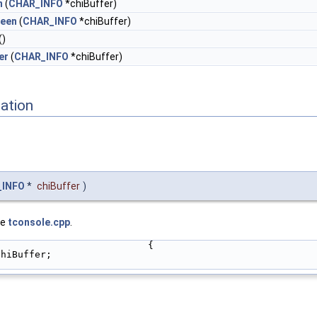
n
(
CHAR_INFO
*chiBuffer)
reen
(
CHAR_INFO
*chiBuffer)
()
er
(
CHAR_INFO
*chiBuffer)
ation
_INFO
*
chiBuffer
)
le
tconsole.cpp
.
                           {
chiBuffer;