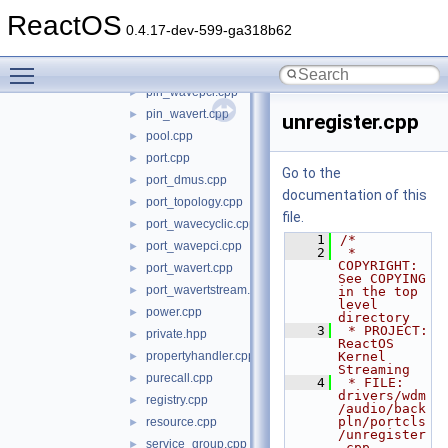
miniport_dmus.cpp
►
ReactOS
miniport_fmsynth.cpp
►
0.4.17-dev-599-ga318b62
pin_dmus.cpp
►
Toggle main menu visibility
pin_wavecyclic.cpp
►
pin_wavepci.cpp
►
pin_wavert.cpp
►
unregister.cpp
pool.cpp
►
port.cpp
►
Go to the
port_dmus.cpp
►
documentation of this
port_topology.cpp
►
file.
port_wavecyclic.cpp
►
    1
/*
port_wavepci.cpp
►
    2
 * 
COPYRIGHT:       
port_wavert.cpp
►
See COPYING 
port_wavertstream.cpp
►
in the top 
level 
power.cpp
►
directory
    3
 * PROJECT:         
private.hpp
►
ReactOS 
propertyhandler.cpp
Kernel 
►
Streaming
purecall.cpp
►
    4
 * FILE:            
drivers/wdm
registry.cpp
►
/audio/back
pln/portcls
resource.cpp
►
/unregister
service_group.cpp
►
.cpp