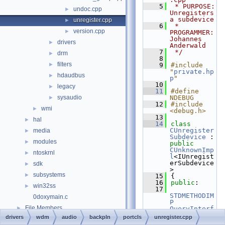
    5
 * PURPOSE:         
undoc.cpp
►
Unregisters 
a subdevice
unregister.cpp
►
    6
 * 
version.cpp
►
PROGRAMMER:      
Johannes 
drivers
►
Anderwald
    7
 */
drm
►
    8
filters
►
    9
#include 
"
private.hp
hdaudbus
►
p
"
   10
legacy
►
   11
#define 
sysaudio
NDEBUG
►
   12
#include 
wmi
►
<debug.h>
   13
hal
►
   14
class 
CUnregister
media
►
Subdevice
 : 
modules
►
public
CUnknownImp
ntoskrnl
►
l
<IUnregist
erSubdevice
sdk
►
>
subsystems
►
   15
{
   16
public
:
win32ss
►
   17
STDMETHODIM
0doxymain.c
P
File Members
►
QueryInterf
ace
( 
REFIID
drivers
wdm
audio
backpln
portcls
unregister.cpp
Examples
►
InterfaceId