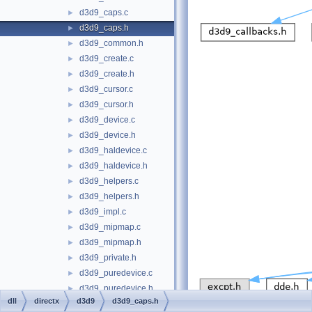
d3d9_caps.c
►
d3d9_caps.h
►
d3d9_common.h
►
d3d9_create.c
►
d3d9_create.h
►
d3d9_cursor.c
►
d3d9_cursor.h
►
d3d9_device.c
►
d3d9_device.h
►
d3d9_haldevice.c
►
d3d9_haldevice.h
►
d3d9_helpers.c
►
d3d9_helpers.h
►
d3d9_impl.c
►
d3d9_mipmap.c
►
d3d9_mipmap.h
►
d3d9_private.h
►
d3d9_puredevice.c
►
d3d9_puredevice.h
►
dll
directx
d3d9
d3d9_caps.h
d3d9_resource.c
►