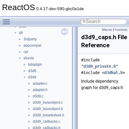
Classes
►
ReactOS
Files
▼
0.4.17-dev-590-gbc0a1de
File List
▼
Toggle main menu visibility
base
►
boot
►
Macros
|
Functions
dll
▼
d3d9_caps.h File
3rdparty
►
Reference
appcompat
►
cpl
►
directx
▼
#include
bdaplgin
►
"
d3d9_private.h
"
d3d8
►
#include <
d3dhal.h
>
d3d9
▼
Include dependency
adapter.c
►
graph for d3d9_caps.h:
adapter.h
►
d3d9.c
►
d3d9_baseobject.c
►
d3d9_baseobject.h
►
d3d9_basetexture.h
►
d3d9_callbacks.c
►
d3d9_callbacks.h
►