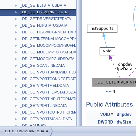
_DD_GETBLTSTATUSDATA
►
_DD_GETDRIVERINFODATA
►
_DD_GETDRIVERSTATEDATA
►
_DD_GETFLIPSTATUSDATA
►
_DD_GETHEAPALIGNMENTDATA
►
_DD_GETINTERNALMOCOMPDATA
►
_DD_GETMOCOMPCOMPBUFFDATA
►
_DD_GETMOCOMPFORMATSDATA
►
_DD_GETMOCOMPGUIDSDATA
►
_DD_GETSCANLINEDATA
►
_DD_GETVPORTBANDWIDTHDATA
►
_DD_GETVPORTCONNECTDATA
►
_DD_GETVPORTFIELDDATA
►
[
legend
]
_DD_GETVPORTFLIPSTATUSDATA
►
_DD_GETVPORTINPUTFORMATDATA
►
Public Attributes
_DD_GETVPORTLINEDATA
►
_DD_GETVPORTOUTPUTFORMATDATA
►
VOID
*
dhpdev
_DD_GETVPORTSIGNALDATA
►
DWORD
dwSize
_DD_HALINFO
►
DWORD
dwFlags
_DD_GETDRIVERINFODATA
_DD_HALINFO_V4
►