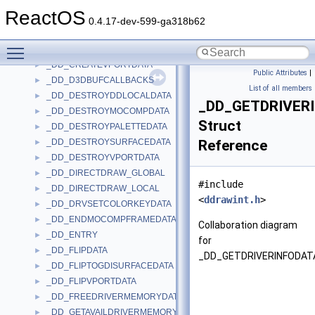
_DD_CREATEMOCOMPDATA
►
ReactOS
_DD_CREATEPALETTEDATA
►
0.4.17-dev-599-ga318b62
_DD_CREATESURFACEDATA
►
Toggle main menu visibility
_DD_CREATESURFACEEXDATA
►
_DD_CREATEVPORTDATA
►
Public Attributes
|
_DD_D3DBUFCALLBACKS
►
List of all members
_DD_DESTROYDDLOCALDATA
►
_DD_GETDRIVER
_DD_DESTROYMOCOMPDATA
►
Struct
_DD_DESTROYPALETTEDATA
►
_DD_DESTROYSURFACEDATA
Reference
►
_DD_DESTROYVPORTDATA
►
_DD_DIRECTDRAW_GLOBAL
►
#include
_DD_DIRECTDRAW_LOCAL
►
<
ddrawint.h
>
_DD_DRVSETCOLORKEYDATA
►
_DD_ENDMOCOMPFRAMEDATA
►
Collaboration diagram
_DD_ENTRY
►
for
_DD_FLIPDATA
►
_DD_GETDRIVERINFODAT
_DD_FLIPTOGDISURFACEDATA
►
_DD_FLIPVPORTDATA
►
_DD_FREEDRIVERMEMORYDATA
►
_DD_GETAVAILDRIVERMEMORYDATA
►