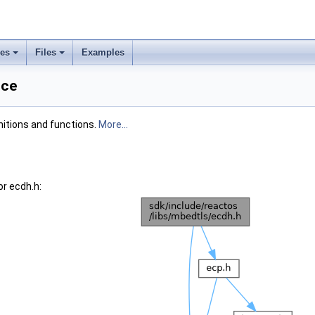
ses
Files
Examples
nce
nitions and functions.
More...
r ecdh.h: