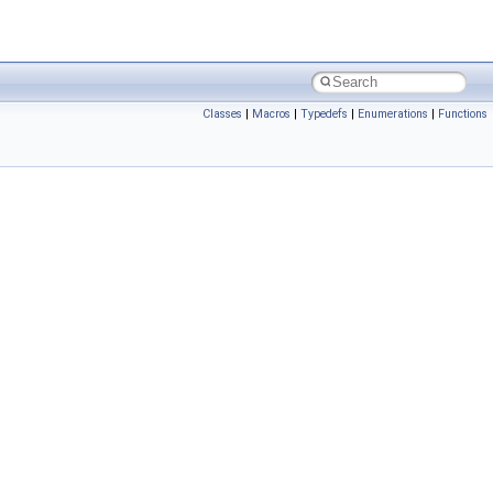
Classes
|
Macros
|
Typedefs
|
Enumerations
|
Functions