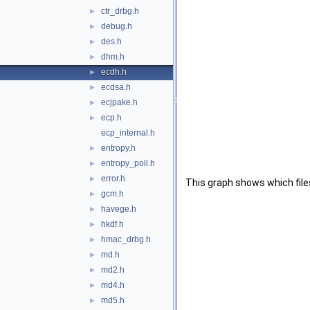
ctr_drbg.h
►
debug.h
►
des.h
►
dhm.h
►
ecdh.h
►
ecdsa.h
►
ecjpake.h
►
ecp.h
►
ecp_internal.h
entropy.h
►
entropy_poll.h
►
error.h
►
This graph shows which files d
gcm.h
►
havege.h
►
hkdf.h
►
hmac_drbg.h
►
md.h
►
md2.h
►
md4.h
►
md5.h
►