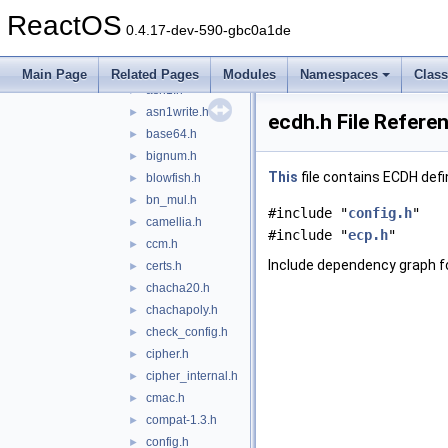
aes.h
►
ReactOS
aesni.h
►
0.4.17-dev-590-gbc0a1de
arc4.h
►
aria.h
►
Main Page
Related Pages
Modules
Namespaces
Clas
asn1.h
►
asn1write.h
►
ecdh.h File Refere
base64.h
►
bignum.h
►
This
file contains ECDH defi
blowfish.h
►
bn_mul.h
►
#include "
config.h
"
camellia.h
►
#include "
ecp.h
"
ccm.h
►
Include dependency graph fo
certs.h
►
chacha20.h
►
chachapoly.h
►
check_config.h
►
cipher.h
►
cipher_internal.h
►
cmac.h
►
compat-1.3.h
►
config.h
►