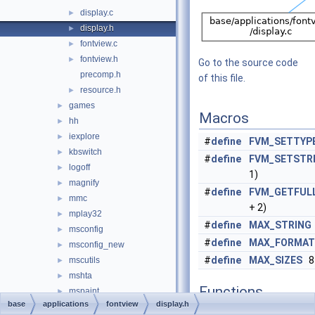
display.c
►
display.h
►
fontview.c
►
fontview.h
►
Go to the source code
precomp.h
of this file.
resource.h
►
games
►
Macros
hh
►
iexplore
►
#
define
FVM_SETTYP
kbswitch
►
#
define
FVM_SETSTR
logoff
►
1)
magnify
►
#
define
FVM_GETFUL
mmc
►
+ 2)
mplay32
►
#
define
MAX_STRING
msconfig
►
#
define
MAX_FORMAT
msconfig_new
►
#
define
MAX_SIZES
8
mscutils
►
mshta
►
Functions
mspaint
►
base
applications
fontview
display.h
mstsc
►