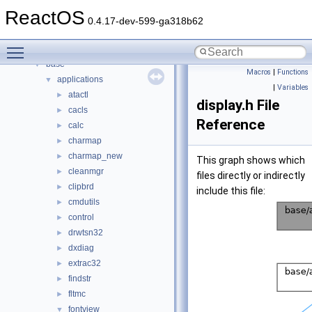
Namespaces
►
ReactOS
Classes
►
0.4.17-dev-599-ga318b62
Files
▼
Toggle main menu visibility
File List
▼
base
▼
Macros
|
Functions
applications
▼
|
Variables
atactl
►
display.h File
cacls
►
Reference
calc
►
charmap
►
charmap_new
►
This graph shows which
cleanmgr
►
files directly or indirectly
clipbrd
►
include this file:
cmdutils
►
control
►
drwtsn32
►
dxdiag
►
extrac32
►
findstr
►
fltmc
►
fontview
▼