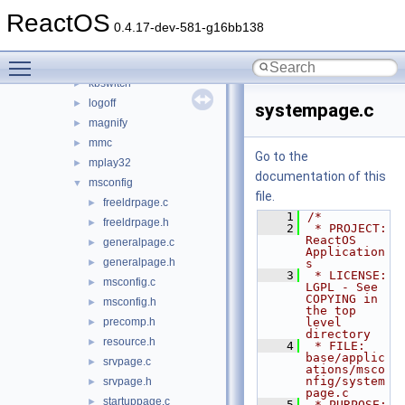
fontview
►
ReactOS
games
►
0.4.17-dev-581-g16bb138
hh
►
Toggle main menu visibility
iexplore
►
kbswitch
►
logoff
►
systempage.c
magnify
►
mmc
►
Go to the
mplay32
►
documentation of this
msconfig
▼
file.
freeldrpage.c
►
    1
/*
freeldrpage.h
►
    2
 * PROJECT:     
ReactOS 
generalpage.c
►
Application
generalpage.h
►
s
    3
 * LICENSE:     
msconfig.c
►
LGPL - See 
COPYING in 
msconfig.h
►
the top 
precomp.h
level 
►
directory
resource.h
►
    4
 * FILE:        
base/applic
srvpage.c
►
ations/msco
nfig/system
srvpage.h
►
page.c
startuppage.c
►
    5
 * PURPOSE:     