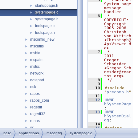
System page 
startuppage.h
►
message 
handler
systempage.c
►
    6
 * 
systempage.h
►
COPYRIGHT:   
Copyright 
toolspage.c
►
2005-2006 
Christoph 
toolspage.h
►
von Wittich 
msconfig_new
►
<Christoph@
ApiViewer.d
mscutils
►
e>
    7
 *                        
mshta
►
2011      
mspaint
Gregor 
►
Schneider 
mstsc
►
<Gregor.Sch
neider@reac
network
►
tos.org>
    8
 */
notepad
►
    9
osk
►
   10
#include 
"
precomp.h
"
rapps
►
   11
   12
HWND
rapps_com
►
hSystemPage
regedit
►
;
   13
HWND
regedt32
►
hSystemDial
og
;
runas
►
   14
sc
►
   15
#define 
BUFFER_SIZE 
base
applications
msconfig
systempage.c
screensavers
►
512