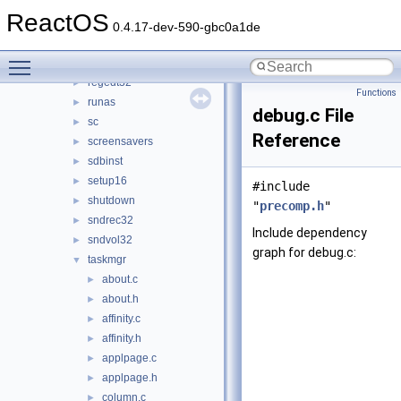
osk
►
ReactOS
rapps
►
0.4.17-dev-590-gbc0a1de
rapps_com
►
Toggle main menu visibility
regedit
►
regedt32
►
Functions
runas
►
debug.c File
sc
►
Reference
screensavers
►
sdbinst
►
setup16
►
#include
shutdown
►
"
precomp.h
"
sndrec32
►
Include dependency
sndvol32
►
graph for debug.c:
taskmgr
▼
about.c
►
about.h
►
affinity.c
►
affinity.h
►
applpage.c
►
applpage.h
►
column.c
►