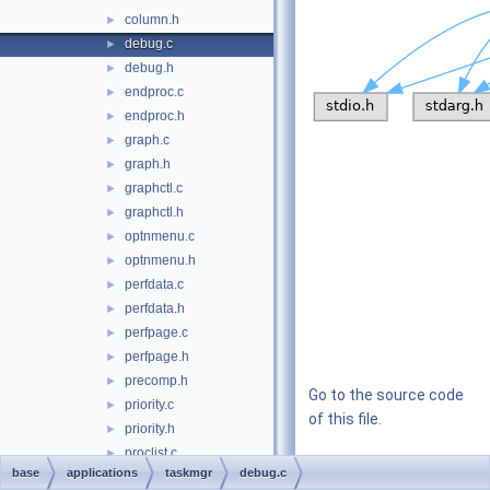
column.h
►
debug.c
►
debug.h
►
endproc.c
►
endproc.h
►
graph.c
►
graph.h
►
graphctl.c
►
graphctl.h
►
optnmenu.c
►
optnmenu.h
►
perfdata.c
►
perfdata.h
►
perfpage.c
►
perfpage.h
►
precomp.h
►
Go to the source code
priority.c
►
of this file.
priority.h
►
proclist.c
►
base
applications
taskmgr
debug.c
Functions
proclist.h
►