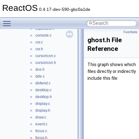
caret.h
►
ReactOS
class.c
►
0.4.17-dev-590-gbc0a1de
class.h
►
Toggle main menu visibility
clipboard.c
►
clipboard.h
►
Functions
console.c
►
ghost.h File
csr.c
►
Reference
csr.h
►
cursoricon.c
►
cursoricon.h
►
This graph shows which
dce.h
►
files directly or indirectly
dde.c
►
include this file:
defwnd.c
►
desktop.c
►
desktop.h
►
display.c
►
display.h
►
draw.c
►
event.c
►
focus.c
►
focus.h
►