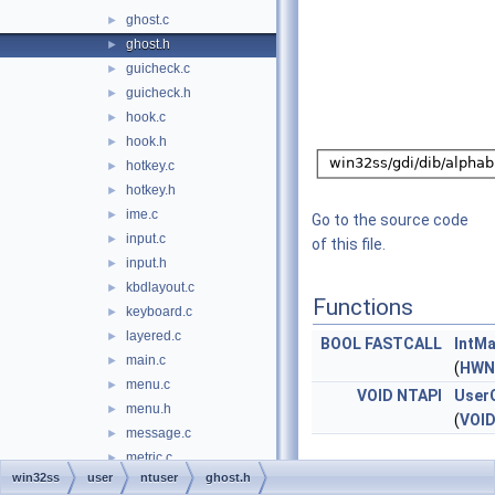
ghost.c
►
ghost.h
►
guicheck.c
►
guicheck.h
►
hook.c
►
hook.h
►
hotkey.c
►
hotkey.h
►
ime.c
►
Go to the source code
input.c
►
of this file.
input.h
►
kbdlayout.c
►
Functions
keyboard.c
►
layered.c
►
BOOL
FASTCALL
IntM
main.c
►
(
HWN
menu.c
►
VOID
NTAPI
User
menu.h
►
(
VOI
message.c
►
metric.c
►
win32ss
user
ntuser
ghost.h
misc.c
►