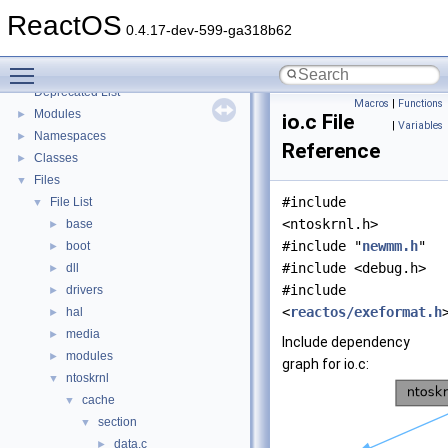
Implementation Notes
ReactOS
BSD License
0.4.17-dev-599-ga318b62
General Information
►
Toggle main menu visibility
Todo List
Deprecated List
Macros
|
Functions
Modules
►
io.c File
|
Variables
Namespaces
►
Reference
Classes
►
Files
▼
#include
File List
▼
<ntoskrnl.h>
base
►
#include "
newmm.h
"
boot
►
#include <debug.h>
dll
►
#include
drivers
►
<
reactos/exeformat.h
hal
►
media
►
Include dependency
modules
►
graph for io.c:
ntoskrnl
▼
cache
▼
section
▼
data.c
►