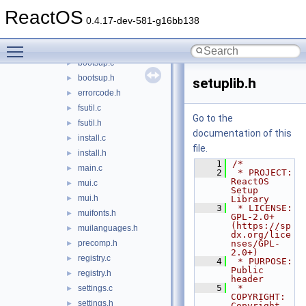
spapisup
►
ReactOS
utils
►
0.4.17-dev-581-g16bb138
bootcode.c
►
Toggle main menu visibility
bootcode.h
►
bootsup.c
►
bootsup.h
►
setuplib.h
errorcode.h
►
fsutil.c
►
Go to the
fsutil.h
►
documentation of this
install.c
►
file.
install.h
►
    1
/*
main.c
►
    2
 * PROJECT:     
ReactOS 
mui.c
►
Setup 
mui.h
►
Library
    3
 * LICENSE:     
muifonts.h
►
GPL-2.0+ 
(https://sp
muilanguages.h
►
dx.org/lice
precomp.h
nses/GPL-
►
2.0+)
registry.c
►
    4
 * PURPOSE:     
Public 
registry.h
►
header
    5
 * 
settings.c
►
COPYRIGHT:   
settings.h
►
Copyright 