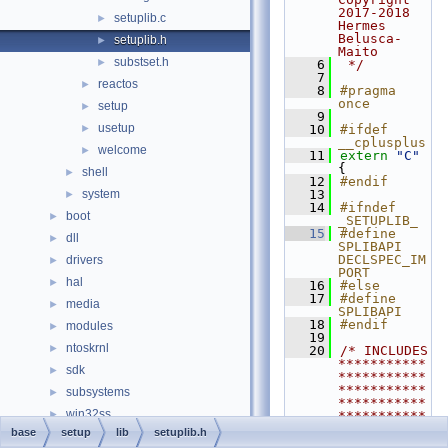
2017-2018 
setuplib.c
►
Hermes 
Belusca-
setuplib.h
►
Maito
substset.h
►
    6
 */
    7
reactos
►
    8
#pragma 
once
setup
►
    9
usetup
►
   10
#ifdef 
__cplusplus
welcome
►
   11
extern
"C"
{
shell
►
   12
#endif
system
   13
►
   14
#ifndef 
boot
►
_SETUPLIB_
   15
#define 
dll
►
SPLIBAPI 
DECLSPEC_IM
drivers
►
PORT
hal
►
   16
#else
   17
#define 
media
►
SPLIBAPI
   18
#endif
modules
►
   19
ntoskrnl
►
   20
/* INCLUDES 
***********
sdk
►
***********
***********
subsystems
►
***********
win32ss
►
***********
**********/
base
setup
lib
setuplib.h
0doxymain.c
   21